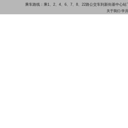
乘车路线：乘1、2、4、6、7、8、22路公交车到新街基中
关于我们
-
学