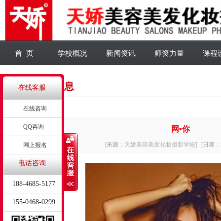
首 页
学校概况
新闻资讯
师资力量
课程
详细信息
在线客服
在线咨询
QQ咨询
网•你
[来源：
天娇美容美发化妆摄影学校
]
[日期：2
网上报名
电话咨询
188-4685-5177
155-0468-0299