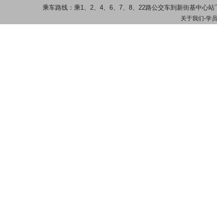
乘车路线：乘1、2、4、6、7、8、22路公交车到新街基中
关于我们
-
学