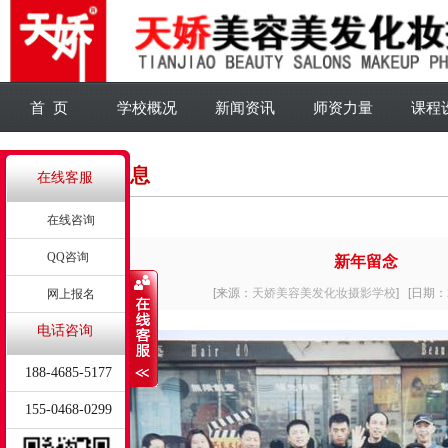
首 页
学校概况
新闻资讯
师资力量
课程
详细信息
在线客服
在线咨询
QQ咨询
新年留念
[来源：
天娇美容美发化妆摄影学校
]
[日期：2
网上报名
电话咨询
188-4685-5177
155-0468-0299