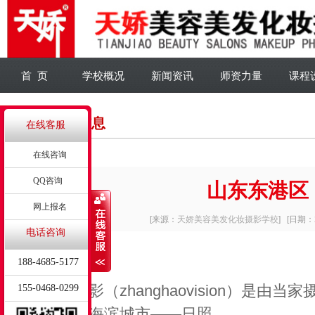
首 页
学校概况
新闻资讯
师资力量
课程
详细信息
在线客服
在线咨询
QQ咨询
山东东港区
网上报名
[来源：
天娇美容美发化妆摄影学校
]
[日期：2
电话咨询
企业简介
188-4685-5177
张豪视觉摄影（zhanghaovision）是由
155-0468-0299
足在美丽的海滨城市——日照。